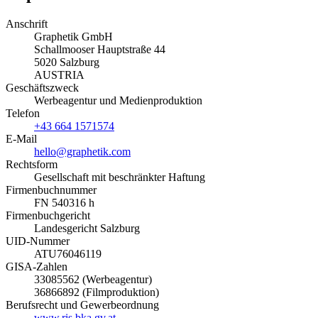
Anschrift
Graphetik GmbH
Schallmooser Hauptstraße 44
5020 Salzburg
AUSTRIA
Geschäftszweck
Werbeagentur und Medienproduktion
Telefon
+43 664 1571574
E-Mail
hello@graphetik.com
Rechtsform
Gesellschaft mit beschränkter Haftung
Firmenbuchnummer
FN 540316 h
Firmenbuchgericht
Landesgericht Salzburg
UID-Nummer
ATU76046119
GISA-Zahlen
33085562 (Werbeagentur)
36866892 (Filmproduktion)
Berufsrecht und Gewerbeordnung
www.ris.bka.gv.at